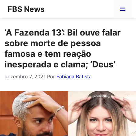
Pular
FBS News
Me
para
o
‘A Fazenda 13’: Bil ouve falar
conteúdo
sobre morte de pessoa
famosa e tem reação
inesperada e clama; ‘Deus’
dezembro 7, 2021
Por
Fabiana Batista