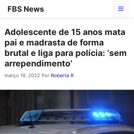
Pular
FBS News
Me
para
o
Adolescente de 15 anos mata
conteúdo
pai e madrasta de forma
brutal e liga para polícia: ‘sem
arrependimento’
março 19, 2022
Por
Roberta R