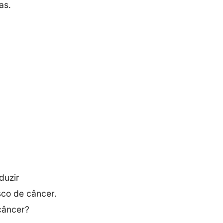
as.
duzir
sco de câncer.
 câncer?