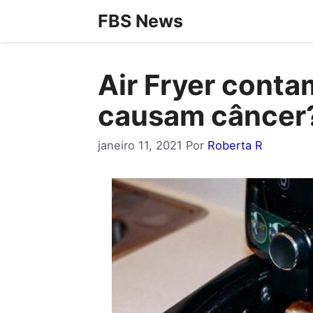
Pular
FBS News
para
o
Air Fryer cont
conteúdo
causam câncer
janeiro 11, 2021
Por
Roberta R