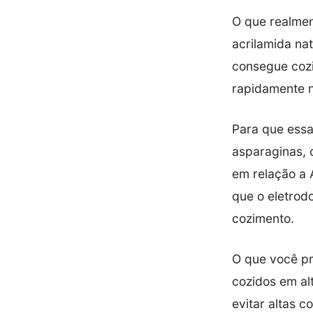
O que realmen
acrilamida na
consegue cozi
rapidamente n
Para que essa
asparaginas, 
em relação a 
que o eletrod
cozimento.
O que você pr
cozidos em al
evitar altas 