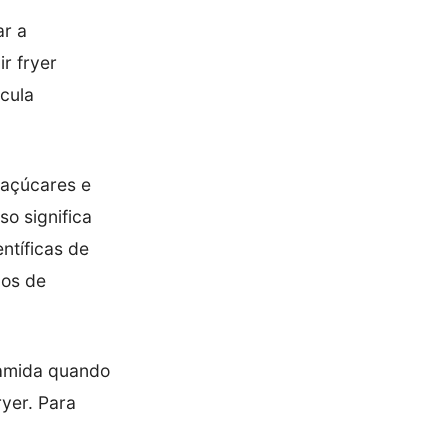
ar a
r fryer
cula
 açúcares e
so significa
ntíficas de
dos de
lamida quando
ryer. Para