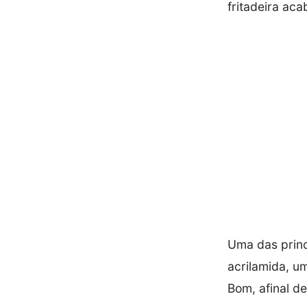
fritadeira ac
Uma das princi
acrilamida, u
Bom, afinal d