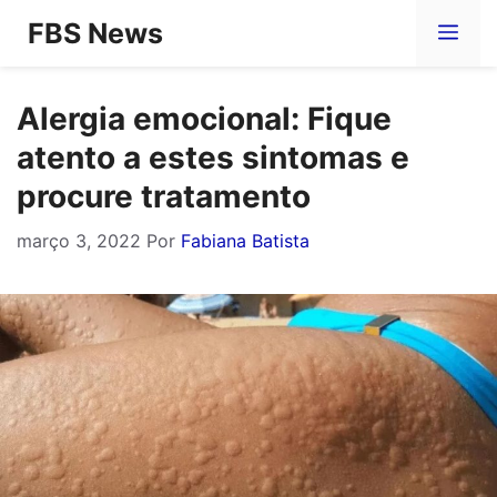
Pular
FBS News
Me
para
o
Alergia emocional: Fique
conteúdo
atento a estes sintomas e
procure tratamento
março 3, 2022
Por
Fabiana Batista