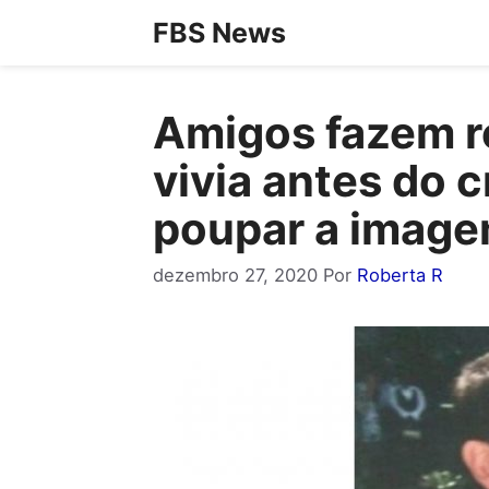
Pular
FBS News
para
o
Amigos fazem r
conteúdo
vivia antes do 
poupar a image
dezembro 27, 2020
Por
Roberta R