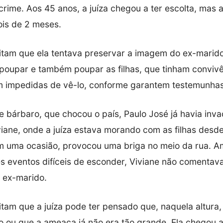
 crime. Aos 45 anos, a juíza chegou a ter escolta, mas 
is de 2 meses.
tam que ela tentava preservar a imagem do ex-marido
 poupar e também poupar as filhas, que tinham conviv
m impedidas de vê-lo, conforme garantem testemunhas
e bárbaro, que chocou o país, Paulo José já havia inva
iane, onde a juíza estava morando com as filhas desd
m uma ocasião, provocou uma briga no meio da rua. 
es eventos difíceis de esconder, Viviane não comentav
 ex-marido.
tam que a juíza pode ter pensado que, naquela altura, 
 ou que a ameaça já não era tão grande. Ela chegou a