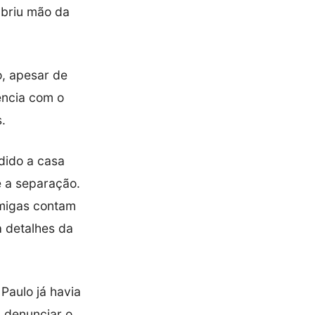
abriu mão da
, apesar de
ência com o
.
dido a casa
e a separação.
Amigas contam
a detalhes da
Paulo já havia
 denunciar o