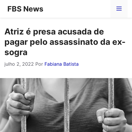
Pular
FBS News
Me
para
o
Atriz é presa acusada de
conteúdo
pagar pelo assassinato da ex-
sogra
julho 2, 2022
Por
Fabiana Batista