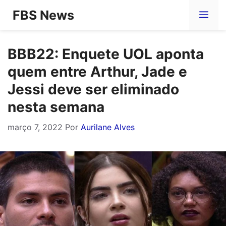
Pular
FBS News
Me
para
o
BBB22: Enquete UOL aponta
conteúdo
quem entre Arthur, Jade e
Jessi deve ser eliminado
nesta semana
março 7, 2022
Por
Aurilane Alves