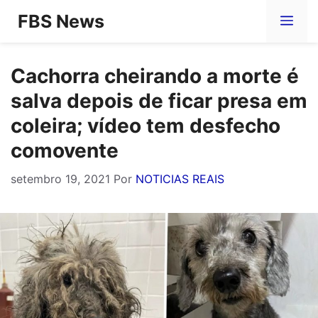
Pular
FBS News
Me
para
o
Cachorra cheirando a morte é
conteúdo
salva depois de ficar presa em
coleira; vídeo tem desfecho
comovente
setembro 19, 2021
Por
NOTICIAS REAIS