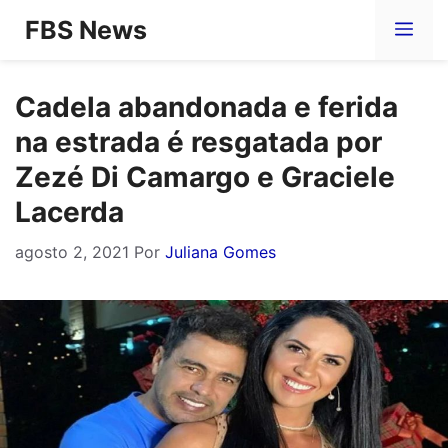
Pular
FBS News
Me
para
o
Cadela abandonada e ferida
conteúdo
na estrada é resgatada por
Zezé Di Camargo e Graciele
Lacerda
agosto 2, 2021
Por
Juliana Gomes