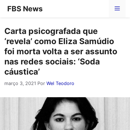
Pular
FBS News
Me
para
o
Carta psicografada que
conteúdo
‘revela’ como Eliza Samúdio
foi morta volta a ser assunto
nas redes sociais: ‘Soda
cáustica’
março 3, 2021
Por
Wel Teodoro