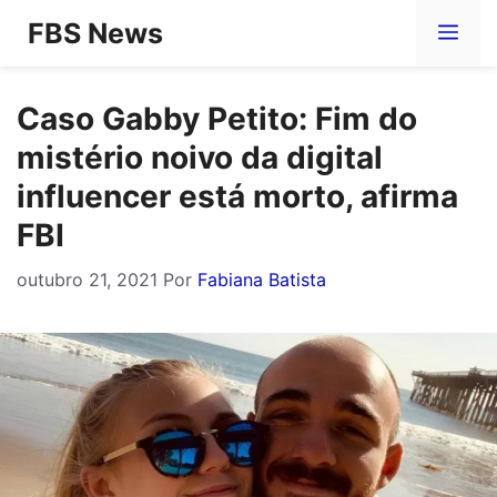
Pular
FBS News
Me
para
o
Caso Gabby Petito: Fim do
conteúdo
mistério noivo da digital
influencer está morto, afirma
FBI
outubro 21, 2021
Por
Fabiana Batista