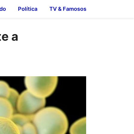
do
Política
TV & Famosos
te a