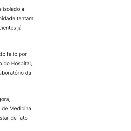
e isolado a
 unidade tentam
cientes já
do feito por
o do Hospital,
aboratório da
gora,
a de Medicina
star de fato