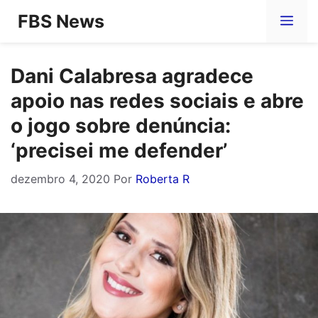
Pular
FBS News
Me
para
o
Dani Calabresa agradece
conteúdo
apoio nas redes sociais e abre
o jogo sobre denúncia:
‘precisei me defender’
dezembro 4, 2020
Por
Roberta R