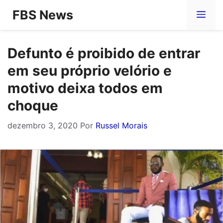
Pular
FBS News
Me
para
o
Defunto é proibido de entrar
conteúdo
em seu próprio velório e
motivo deixa todos em
choque
dezembro 3, 2020
Por
Russel Morais