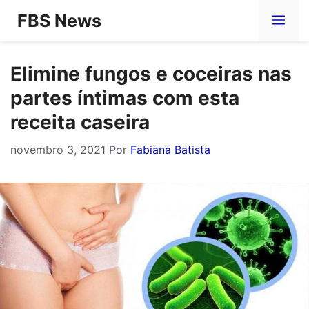
Pular
FBS News
Me
para
o
Elimine fungos e coceiras nas
conteúdo
partes íntimas com esta
receita caseira
novembro 3, 2021
Por
Fabiana Batista