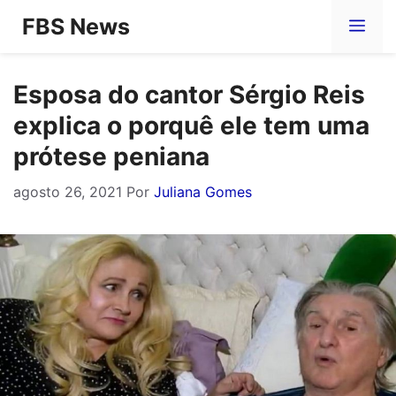
Pular
FBS News
Me
para
o
Esposa do cantor Sérgio Reis
conteúdo
explica o porquê ele tem uma
prótese peniana
agosto 26, 2021
Por
Juliana Gomes