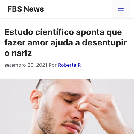
Pular
FBS News
Me
para
o
Estudo científico aponta que
conteúdo
fazer amor ajuda a desentupir
o nariz
setembro 20, 2021
Por
Roberta R