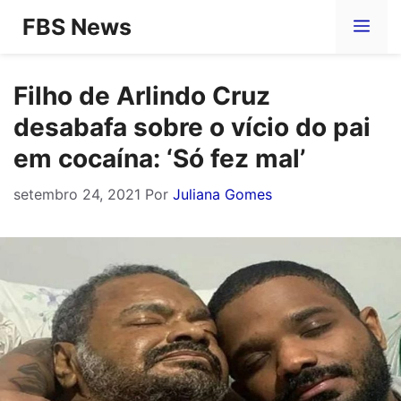
Pular
FBS News
Me
para
o
Filho de Arlindo Cruz
conteúdo
desabafa sobre o vício do pai
em cocaína: ‘Só fez mal’
setembro 24, 2021
Por
Juliana Gomes