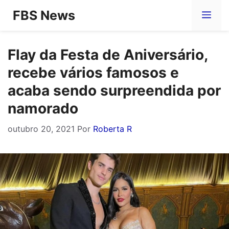
Pular
FBS News
Me
para
o
Flay da Festa de Aniversário,
conteúdo
recebe vários famosos e
acaba sendo surpreendida por
namorado
outubro 20, 2021
Por
Roberta R