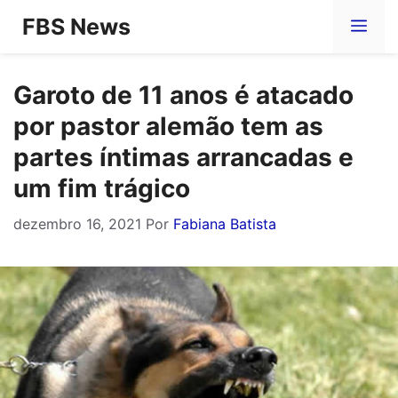
Pular
FBS News
Me
para
o
Garoto de 11 anos é atacado
conteúdo
por pastor alemão tem as
partes íntimas arrancadas e
um fim trágico
dezembro 16, 2021
Por
Fabiana Batista