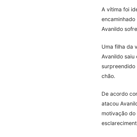
A vítima foi i
encaminhado 
Avanildo sofr
Uma filha da 
Avanildo saiu 
surpreendido 
chão.
De acordo com
atacou Avanil
motivação do 
esclareciment