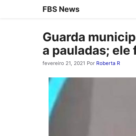
Pular
FBS News
para
o
Guarda municipa
conteúdo
a pauladas; ele 
fevereiro 21, 2021
Por
Roberta R