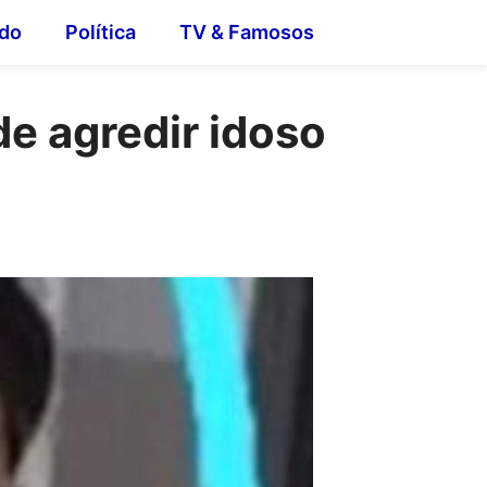
do
Política
TV & Famosos
de agredir idoso