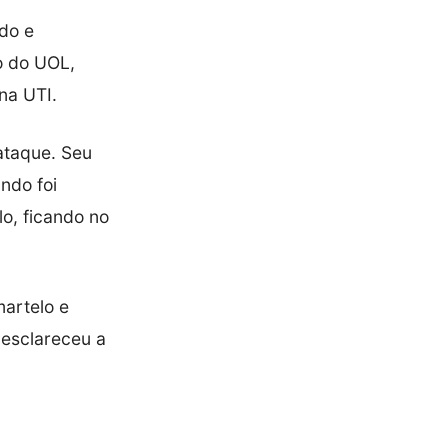
ido e
o do UOL,
na UTI.
ataque. Seu
ndo foi
o, ficando no
artelo e
 esclareceu a