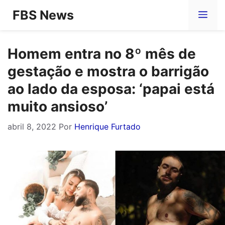
Pular
FBS News
Me
para
o
Homem entra no 8º mês de
conteúdo
gestação e mostra o barrigão
ao lado da esposa: ‘papai está
muito ansioso’
abril 8, 2022
Por
Henrique Furtado