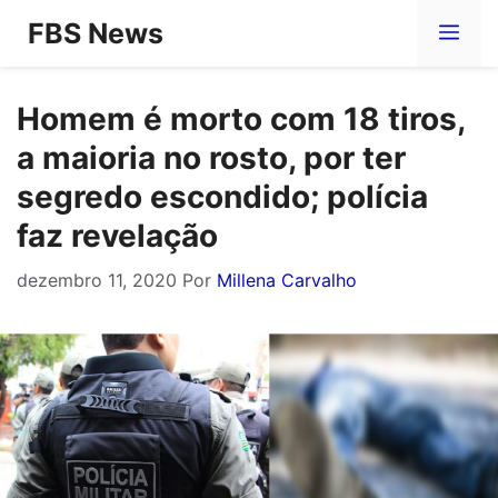
Pular
FBS News
Me
para
o
Homem é morto com 18 tiros,
conteúdo
a maioria no rosto, por ter
segredo escondido; polícia
faz revelação
dezembro 11, 2020
Por
Millena Carvalho