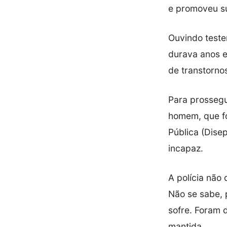
e promoveu su
Ouvindo teste
durava anos 
de transtorno
Para prossegui
homem, que fo
Pública (Dise
incapaz.
A polícia não
Não se sabe, 
sofre. Foram 
mantida.