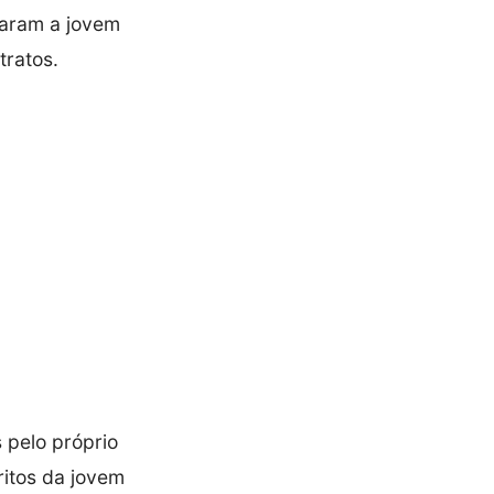
traram a jovem
ratos.
 pelo próprio
ritos da jovem