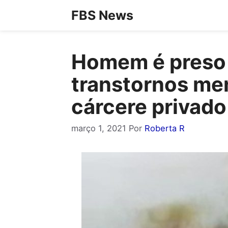
Pular
FBS News
para
o
Homem é preso s
conteúdo
transtornos me
cárcere privado
março 1, 2021
Por
Roberta R