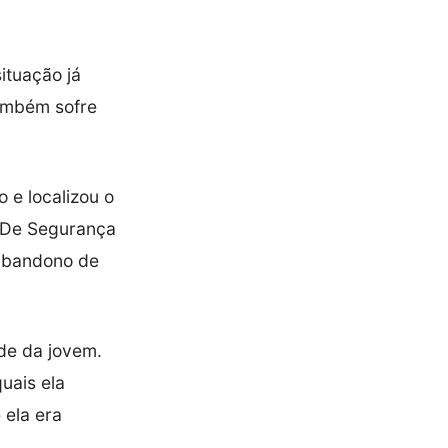
ituação já
ambém sofre
 e localizou o
o De Segurança
 abandono de
úde da jovem.
uais ela
 ela era