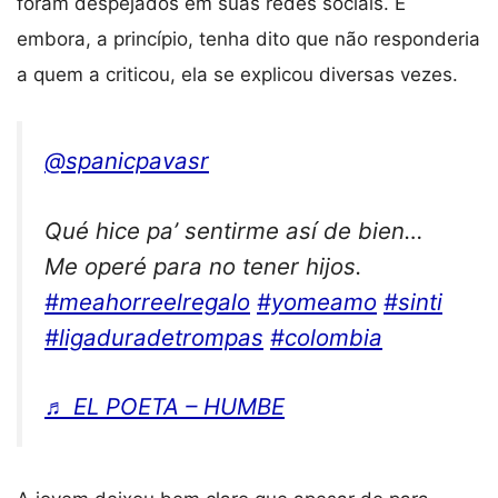
foram despejados em suas redes sociais. E
embora, a princípio, tenha dito que não responderia
a quem a criticou, ela se explicou diversas vezes.
@spanicpavasr
Qué hice pa’ sentirme así de bien…
Me operé para no tener hijos.
#meahorreelregalo
#yomeamo
#sinti
#ligaduradetrompas
#colombia
♬ EL POETA – HUMBE