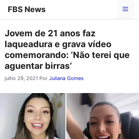
Pular
FBS News
Me
para
o
Jovem de 21 anos faz
conteúdo
laqueadura e grava vídeo
comemorando: ‘Não terei que
aguentar birras’
julho 29, 2021
Por
Juliana Gomes