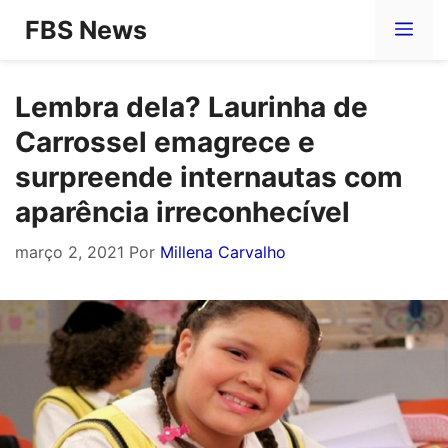
Pular
FBS News
Me
para
o
Lembra dela? Laurinha de
conteúdo
Carrossel emagrece e
surpreende internautas com
aparência irreconhecível
março 2, 2021
Por
Millena Carvalho