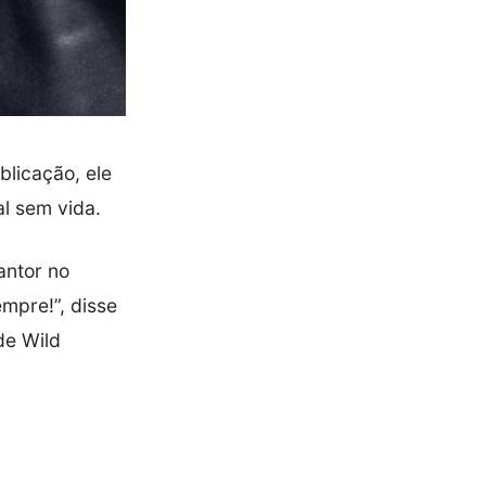
blicação, ele
al sem vida.
cantor no
mpre!”, disse
de Wild