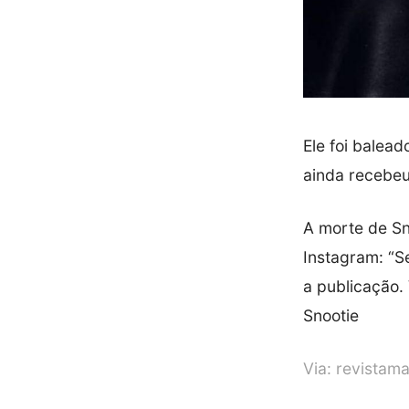
Ele foi balea
ainda recebeu
A morte de Sno
Instagram: “S
a publicação.
Snootie
Via:
revistama