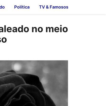
do
Política
TV & Famosos
baleado no meio
so