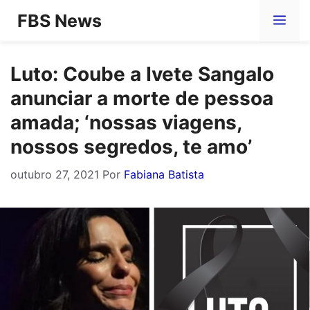
Pular
FBS News
Me
para
o
Luto: Coube a Ivete Sangalo
conteúdo
anunciar a morte de pessoa
amada; ‘nossas viagens,
nossos segredos, te amo’
outubro 27, 2021
Por
Fabiana Batista