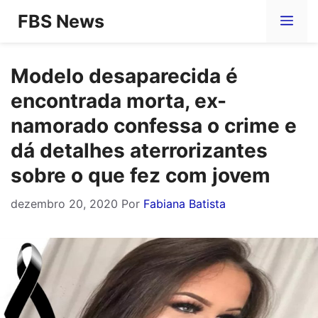
Pular
FBS News
Me
para
o
Modelo desaparecida é
conteúdo
encontrada morta, ex-
namorado confessa o crime e
dá detalhes aterrorizantes
sobre o que fez com jovem
dezembro 20, 2020
Por
Fabiana Batista