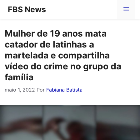
Pular
FBS News
Me
para
o
Mulher de 19 anos mata
conteúdo
catador de latinhas a
martelada e compartilha
vídeo do crime no grupo da
família
maio 1, 2022
Por
Fabiana Batista