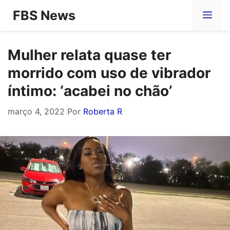
Pular
FBS News
Me
para
o
Mulher relata quase ter
conteúdo
morrido com uso de vibrador
íntimo: ‘acabei no chão’
março 4, 2022
Por
Roberta R