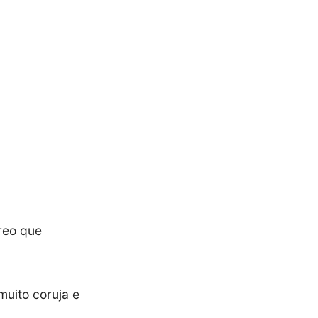
éreo que
uito coruja e