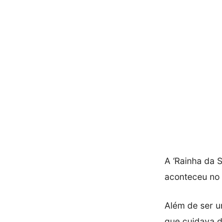
A ‘Rainha da S
aconteceu no ú
Além de ser u
que cuidava d