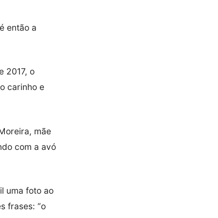
é então a
e 2017, o
o carinho e
 Moreira, mãe
ando com a avó
il uma foto ao
s frases: “o