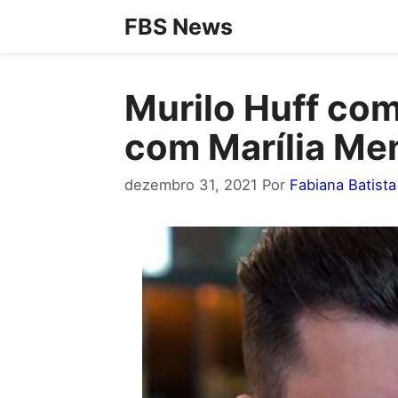
Pular
FBS News
para
o
Murilo Huff comp
conteúdo
com Marília Me
dezembro 31, 2021
Por
Fabiana Batista