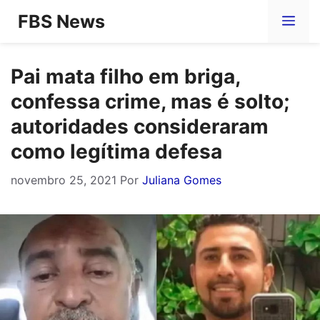
Pular
FBS News
Me
para
o
Pai mata filho em briga,
conteúdo
confessa crime, mas é solto;
autoridades consideraram
como legítima defesa
novembro 25, 2021
Por
Juliana Gomes