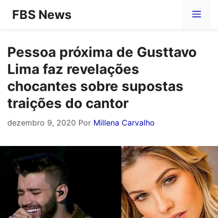
Pular
FBS News
Me
para
o
Pessoa próxima de Gusttavo
conteúdo
Lima faz revelações
chocantes sobre supostas
traições do cantor
dezembro 9, 2020
Por
Millena Carvalho