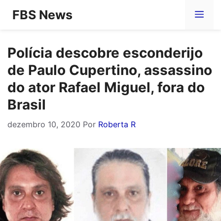
Pular
FBS News
Me
para
o
Polícia descobre esconderijo
conteúdo
de Paulo Cupertino, assassino
do ator Rafael Miguel, fora do
Brasil
dezembro 10, 2020
Por
Roberta R