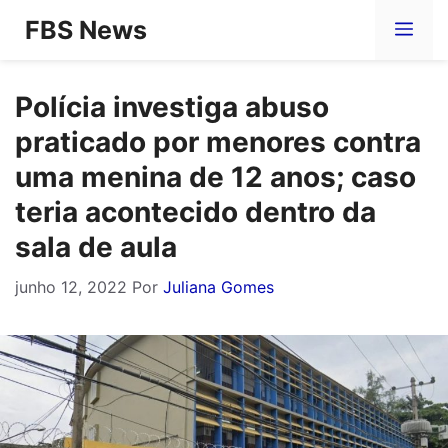
Pular
FBS News
Me
para
o
Polícia investiga abuso
conteúdo
praticado por menores contra
uma menina de 12 anos; caso
teria acontecido dentro da
sala de aula
junho 12, 2022
Por
Juliana Gomes