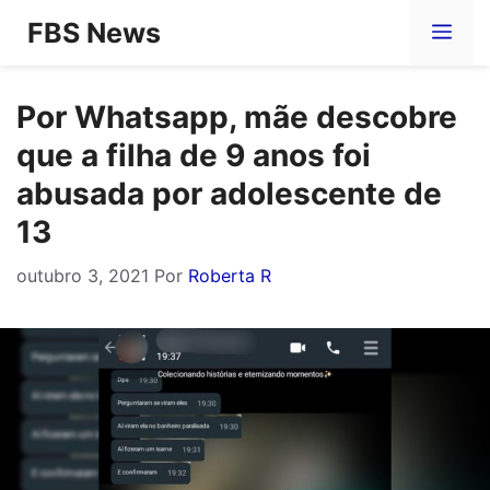
Pular
FBS News
Me
para
o
Por Whatsapp, mãe descobre
conteúdo
que a filha de 9 anos foi
abusada por adolescente de
13
outubro 3, 2021
Por
Roberta R