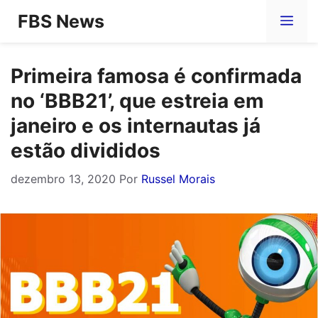
Pular
FBS News
Me
para
o
Primeira famosa é confirmada
conteúdo
no ‘BBB21’, que estreia em
janeiro e os internautas já
estão divididos
dezembro 13, 2020
Por
Russel Morais