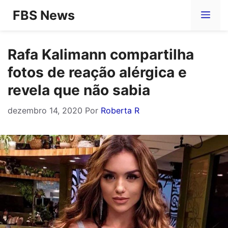
Pular
FBS News
Me
para
o
Rafa Kalimann compartilha
conteúdo
fotos de reação alérgica e
revela que não sabia
dezembro 14, 2020
Por
Roberta R