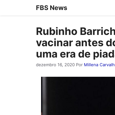
Pular
FBS News
para
o
Rubinho Barrich
conteúdo
vacinar antes d
uma era de piad
dezembro 16, 2020
Por
Millena Carval