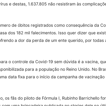
vírus e destas, 1.637.805 não resistiram às complicaç
número de óbitos registrados como consequência da Co
asa dos 182 mil falecimentos. Isso quer dizer que exis
ofrendo a dor da perda de um ente querido, por todas 
ara o controle da Covid-19 sem dúvida é a vacina, que 
ponibilizada para a população no Reino Unido. No Brasi
uma data fixa para o início da campanha de vacinação 
o, os fãs do piloto de Fórmula I, Rubinho Barrichello f
 com uma brincadeira publicada no stories dele na últ