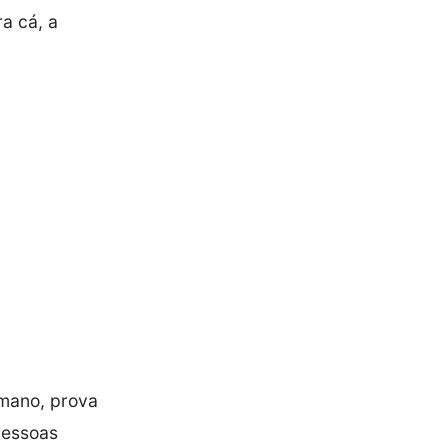
a cá, a
umano, prova
pessoas