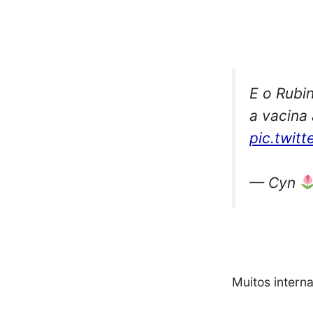
E o Rubi
a vacina 
pic.twit
— Cyn
Muitos intern