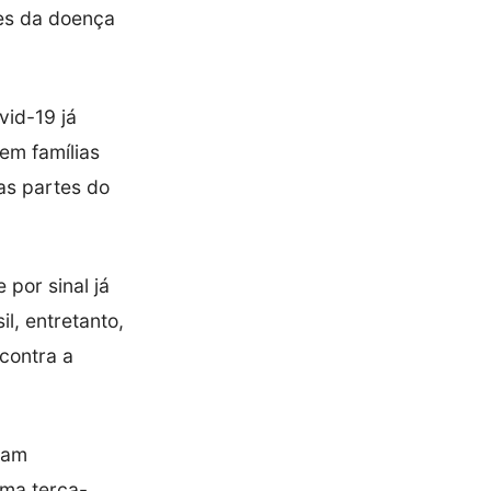
ões da doença
vid-19 já
tem famílias
as partes do
por sinal já
l, entretanto,
contra a
oram
ima terça-