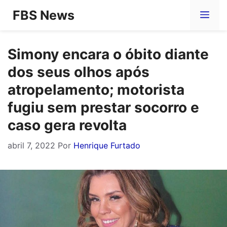
Pular
FBS News
Me
para
o
Simony encara o óbito diante
conteúdo
dos seus olhos após
atropelamento; motorista
fugiu sem prestar socorro e
caso gera revolta
abril 7, 2022
Por
Henrique Furtado