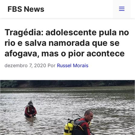
Pular
FBS News
Me
para
o
Tragédia: adolescente pula no
conteúdo
rio e salva namorada que se
afogava, mas o pior acontece
dezembro 7, 2020
Por
Russel Morais