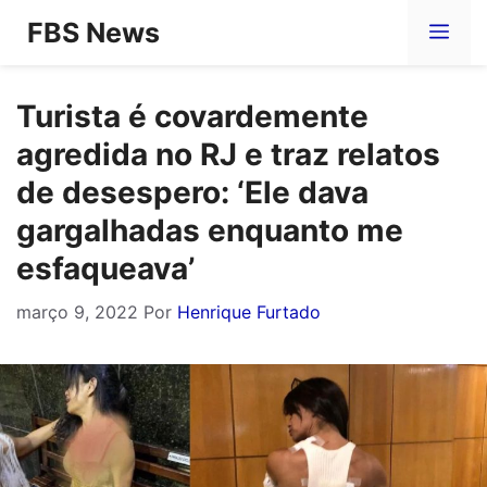
Pular
FBS News
Me
para
o
Turista é covardemente
conteúdo
agredida no RJ e traz relatos
de desespero: ‘Ele dava
gargalhadas enquanto me
esfaqueava’
março 9, 2022
Por
Henrique Furtado