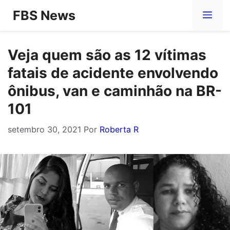
Pular
FBS News
Me
para
o
Veja quem são as 12 vítimas
conteúdo
fatais de acidente envolvendo
ônibus, van e caminhão na BR-
101
setembro 30, 2021
Por
Roberta R