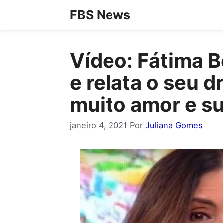
Pular
FBS News
para
o
Vídeo: Fátima B
conteúdo
e relata o seu d
muito amor e s
janeiro 4, 2021
Por
Juliana Gomes