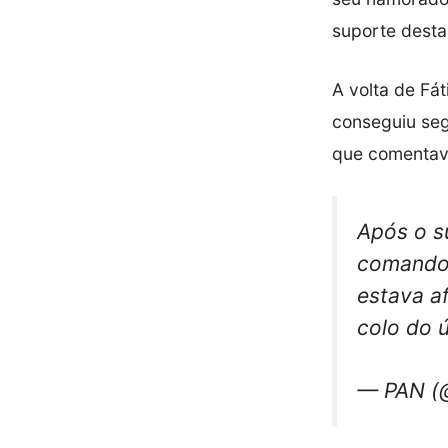
suporte desta
A volta de Fá
conseguiu seg
que comentav
Após o s
comando 
estava a
colo do 
— PAN (