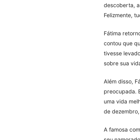
descoberta, a
Felizmente, t
Fátima retorn
contou que qu
tivesse levad
sobre sua vid
Além disso, F
preocupada. E
uma vida melh
de dezembro, 
A famosa come
seu namorado,