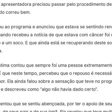
 apresentadora precisou passar pelo procedimento de 
udo correu bem.
ou ao programa e anunciou que estava se sentindo ren
ando recebeu a notícia de que estava com câncer foi
o a um soco. E que ainda está se recuperando deste soc
a.
átima contou que sempre foi uma pessoa extremamente
 que neste tempo, percebeu que o repouso é necessár
or. Ela ainda falou sobre a sensação que teve no prog
e descreveu como “algo não havia dado certo”.
ntou que se sentiu abençoada, por ter o apoio de seus
 de seus pais e de sua irmã. Ela revelou que teve mui