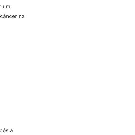
r um
 câncer na
Após a