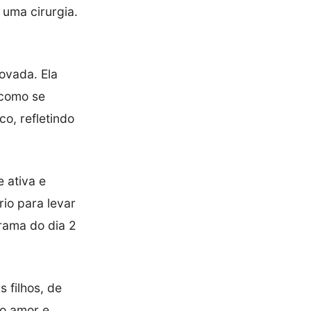
uma cirurgia.
ovada. Ela
 como se
o, refletindo
 ativa e
io para levar
rama do dia 2
 filhos, de
to amor e