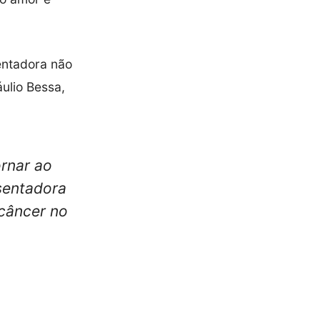
entadora não
ulio Bessa,
rnar ao
sentadora
câncer no