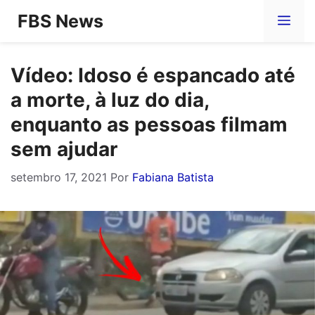
Pular
FBS News
Me
para
o
Vídeo: Idoso é espancado até
conteúdo
a morte, à luz do dia,
enquanto as pessoas filmam
sem ajudar
setembro 17, 2021
Por
Fabiana Batista