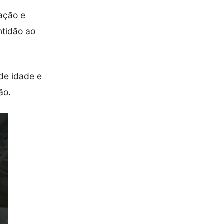
ação e
ntidão ao
 de idade e
ão.