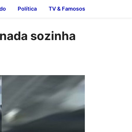
do
Política
TV & Famosos
onada sozinha