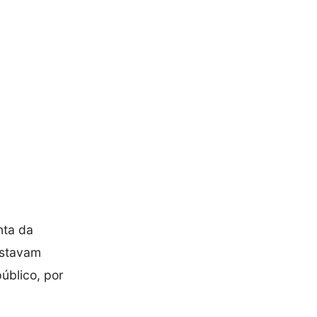
nta da
estavam
úblico, por