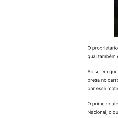
O proprietári
qual também e
Ao serem ques
presa no carr
por esse motiv
O primeiro ate
Nacional, o q