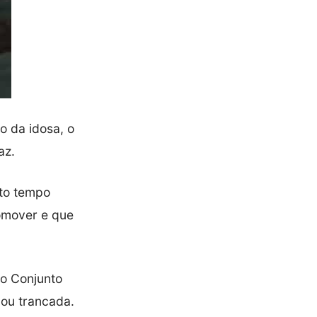
o da idosa, o
az.
nto tempo
comover e que
do Conjunto
cou trancada.