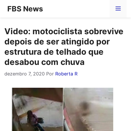
Pular
FBS News
Me
para
o
Video: motociclista sobrevive
conteúdo
depois de ser atingido por
estrutura de telhado que
desabou com chuva
dezembro 7, 2020
Por
Roberta R