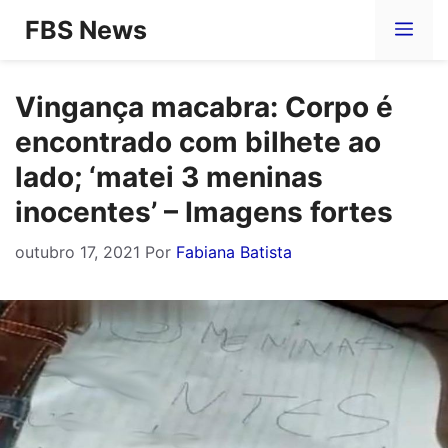
Pular
FBS News
Me
para
o
Vingança macabra: Corpo é
conteúdo
encontrado com bilhete ao
lado; ‘matei 3 meninas
inocentes’ – Imagens fortes
outubro 17, 2021
Por
Fabiana Batista