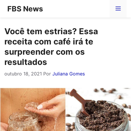
Pular
FBS News
Me
para
o
Você tem estrias? Essa
conteúdo
receita com café irá te
surpreender com os
resultados
outubro 18, 2021
Por
Juliana Gomes